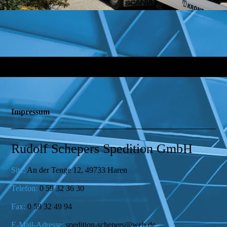
Impressum
Rudolf Schepers Spedition GmbH
Sitz:
An der Tenge 12, 49733 Haren
Telefon:
0 59 32 36 30
Fax:
0 59 32 49 94
E-Mail-Adresse:
spedition-schepers@web.de