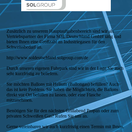
Zusätzlich zu unserem Hauptaufgabenbereich sind wir als
Vertriebspartner der Firma SOL Deutschland GmbH tätig und
bieten Ihnen eine Großzahl an Industriegasen für den
Schweissbedarf an.
http://www.soldeutschland.solgroup.com/de
Durch unseren eigenen Fuhrpark sind wir in der Lage Sie auch
sehr kurzfristig zu beliefern.
Sie möchten Ballons mit Helium (Ballongas) befüllen? Auch
das ist kein Problem. Sie haben die Möglichkeit, die Ballons
direkt vor Ort befüllen zu lassen, oder eine Flasche
mitzunehmen.
Benötigen Sie für den nächsten Grillabend Propan oder zum
privaten Schweißen Gas? Rufen Sie uns an.
Gerne vereinbaren wir auch kurzfristig einen Termin mit Ihnen.